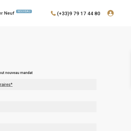
NOUVEAU
(+33)9 79 17 44 80
er Neuf
tout nouveau mandat
raires*