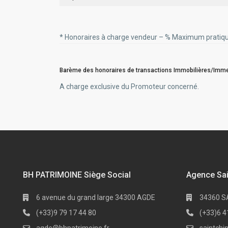
* Honoraires à charge vendeur – % Maximum pratiqué 
Barème des honoraires de transactions Immobilières/Immeu
A charge exclusive du Promoteur concerné.
BH PATRIMOINE Siège Social
Agence Sai
6 avenue du grand large 34300 AGDE
34360 S
(+33)9 79 17 44 80
(+33)6 4