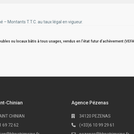
– Montants T.T.C. au taux légal en vigueur.
bles ou locaux bâtis à tous usages, vendus en l’état futur d’achèvement (VEFA
nt-Chinian
Agence Pézenas
AINT CHINIAN
34120 PEZENAS
1 69 72 62
(+33)6 10 99 29 61