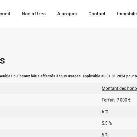
cueil
Nos offres
A propos
Contact
Immobili
es
ubles ou locaux bâtis affectés à tous usages, applicable au 01.01.2024 pour 
Montant des hono
Forfait 7 000 €
6 %
5,5 %
5 %