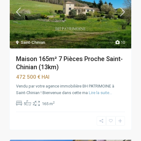
Saint-Chinian
10
Maison 165m² 7 Pièces Proche Saint-
Chinian (13km)
472 500 €
HAI
Vendu par votre agence immobilière BH PATRIMOINE à
Saint-Chinian ! Bienvenue dans cette ma
Lire la suite...
2
5
2
165 m