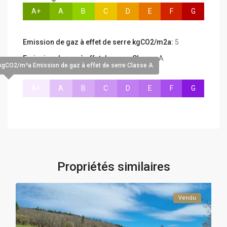
A+
A
B
C
D
E
F
G
Emission de gaz à effet de serre kgCO2/m2a:
5
Emission de gaz à effet de serre Classe:
A
kgCO2/m²a Emission de gaz à effet de serre Classe A
A+
A
B
C
D
E
F
G
Propriétés similaires
Vendu