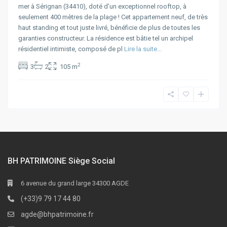
mer à Sérignan (34410), doté d’un exceptionnel rooftop, à
seulement 400 mètres de la plage ! Cet appartement neuf, de très
haut standing et tout juste livré, bénéficie de plus de toutes les
garanties constructeur. La résidence est bâtie tel un archipel
résidentiel intimiste, composé de pl
Lire la suite...
2
3
2
105 m
BH PATRIMOINE Siège Social
6 avenue du grand large 34300 AGDE
(+33)9 79 17 44 80
agde@bhpatrimoine.fr